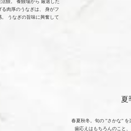
活鰻。 養鰻場から 厳選した
る肉厚のうなぎは、 身がフ
。 うなぎの旨味に興奮して
。
夏
春夏秋冬。旬の ”さかな” 
歯応えはもちろんのこと、