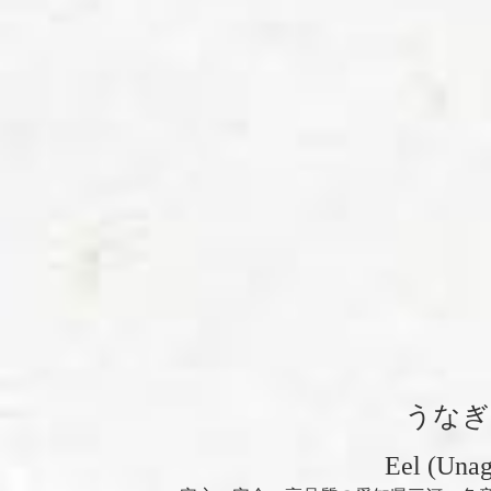
うなぎ
Eel (Unag