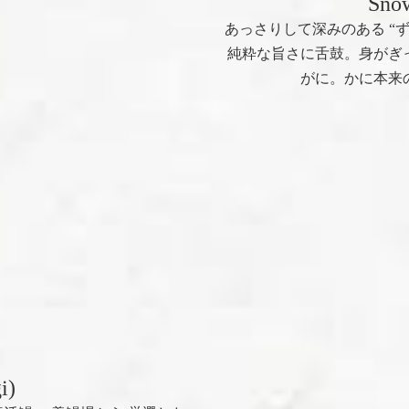
Snow
あっさりして深みのある “
純粋な旨さに舌鼓。身がぎ
がに。かに本来
i)