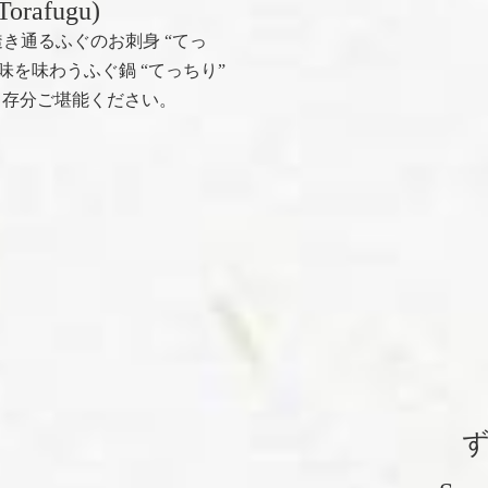
(Torafugu)
き通るふぐのお刺身 “てっ
味を味わうふぐ鍋 “てっちり”
う存分ご堪能ください。