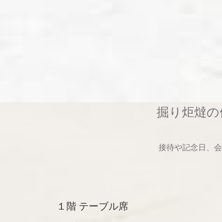
掘り炬燵の
接待や記念日、会
１階 テーブル席