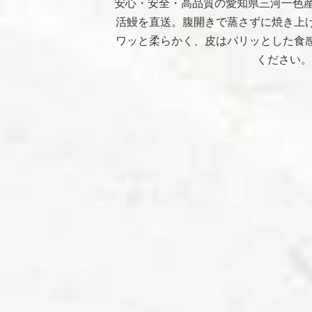
安心・安全・高品質の​愛知県三河一色産
活鰻を直送。腹開きで蒸さずに焼き上げ
ワッと柔らかく、皮はパリッとした食感
ください