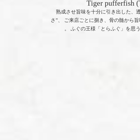
Tiger pufferfish 
熟成させ旨味を十分に引き出した、透
さ”、 ご来店ごとに捌き、骨の髄から旨
。 ふぐの王様「とらふぐ」を思