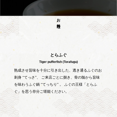
お料理
とらふぐ
Tiger pufferfish (Torafugu)
熟成させ旨味を十分に引き出した、透き通るふぐのお
刺身 “てっさ”、 ご来店ごとに捌き、骨の髄から旨味
を味わうふぐ鍋 “てっちり” 。 ふぐの王様「とらふ
ぐ」を思う存分ご堪能ください。