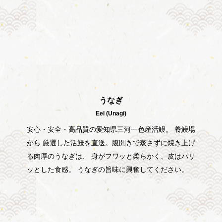
うなぎ
Eel (Unagi)
安心・安全・高品質の​愛知県三河一色産活鰻。 養鰻場
から 厳選した活鰻を直送。腹開きで蒸さずに焼き上げ
る肉厚のうなぎは、 身がフワッと柔らかく、皮はパリ
ッとした食感。 うなぎの旨味に興奮してください。